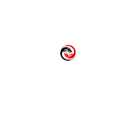
背痛：治疗
人，无论年龄大小，都经历过腰痛。频繁发生的剧烈疼痛与长时
确定病因，必须咨询医生并根据诊断制定治疗方案。白云中医中
针刺入身体特定穴位，不仅可以缓解疼痛，还能帮助放松肌肉，
а клиники
Находимся в центре СПБ
Удобное расположение в самом центре Санкт-
Петербурга, рядом с метро Пл. Восстания